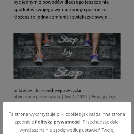
być jednym z powodów dlaczego jeszcze nie
spotkałaś swojego wymarzonego partnera.
Możesz to jednak zmienić i zwiększyć swoje...
10 kroków do szczęśliwego związku
utworzone przez
iwona
|
kwi 1, 2020
|
Emocje
,
Lęk
,
Miłość
,
Pewność siebie
,
Rozstanie
,
Siła jest kobietą
Ta strona wykorzystuje pliki cookies jak każda inna strona
Wiele osób zadaje sobie pytanie: Czy szczęśliwy
zgodnie z
Polityką prywatności
. Przechodząc dalej
związek na dobre i złe jest w ogóle możliwy?
wyrażasz na nie zgodę według ustawień Twojej
Jedna grupa odpowie stanowczo, że nie!Inna, że