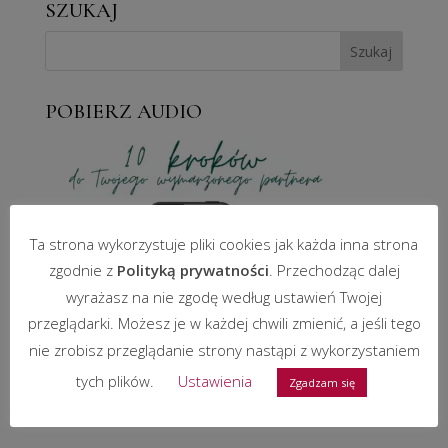
SZUKAJ
POBIERZ AUDIO
Ta strona wykorzystuje pliki cookies jak każda inna strona
zgodnie z
Polityką prywatności
. Przechodząc dalej
wyrażasz na nie zgodę według ustawień Twojej
przeglądarki. Możesz je w każdej chwili zmienić, a jeśli tego
nie zrobisz przeglądanie strony nastąpi z wykorzystaniem
tych plików.
Ustawienia
Zgadzam się