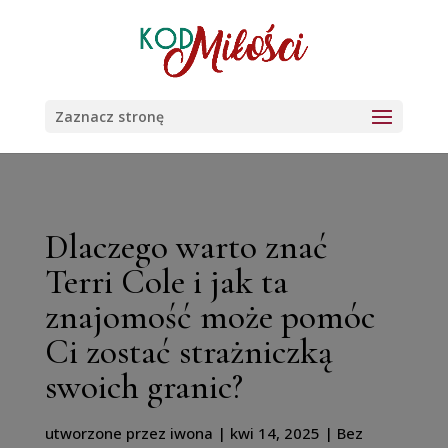
Zaznacz stronę
Dlaczego warto znać
Terri Cole i jak ta
znajomość może pomóc
Ci zostać strażniczką
swoich granic?
utworzone przez
iwona
|
kwi 14, 2025
| Bez