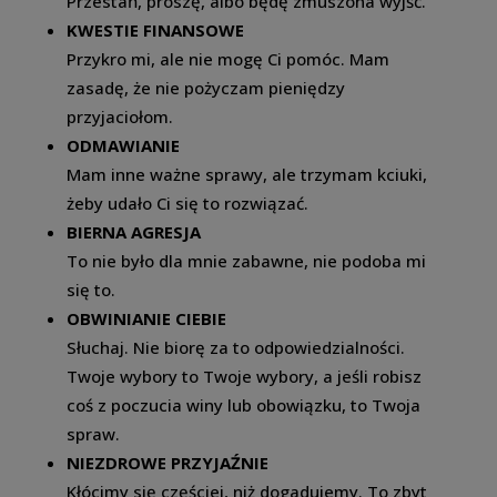
Przestań, proszę, albo będę zmuszona wyjść.
KWESTIE FINANSOWE
Przykro mi, ale nie mogę Ci pomóc. Mam
zasadę, że nie pożyczam pieniędzy
przyjaciołom.
ODMAWIANIE
Mam inne ważne sprawy, ale trzymam kciuki,
żeby udało Ci się to rozwiązać.
BIERNA AGRESJA
To nie było dla mnie zabawne, nie podoba mi
się to.
OBWINIANIE CIEBIE
Słuchaj. Nie biorę za to odpowiedzialności.
Twoje wybory to Twoje wybory, a jeśli robisz
coś z poczucia winy lub obowiązku, to Twoja
spraw.
NIEZDROWE PRZYJAŹNIE
Kłócimy się częściej, niż dogadujemy. To zbyt